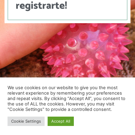
registrarte!
We use cookies on our website to give you the most
relevant experience by remembering your preferences
Utilizamos cookies para ofrecerte la mejor experiencia en
and repeat visits. By clicking “Accept All”, you consent to
nuestra web.
the use of ALL the cookies. However, you may visit
Puedes aprender más sobre qué cookies utilizamos o
"Cookie Settings" to provide a controlled consent.
desactivarlas en los
ajustes
.
Cookie Settings
Accept All
Cerrar el banner de 
Aceptar
Rechazar
Ajustes