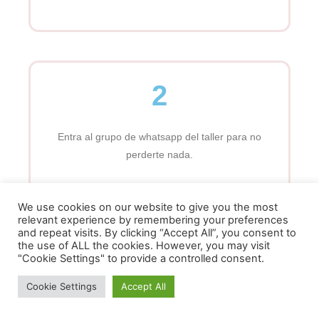
2
Entra al grupo de whatsapp del taller para no
perderte nada.
We use cookies on our website to give you the most
Haz clic aquí
relevant experience by remembering your preferences
Utilizamos cookies para ofrecerte la mejor experiencia en
and repeat visits. By clicking “Accept All”, you consent to
nuestra web.
the use of ALL the cookies. However, you may visit
Puedes aprender más sobre qué cookies utilizamos o
"Cookie Settings" to provide a controlled consent.
desactivarlas en los
ajustes
.
Cookie Settings
Accept All
Cerrar el banner d
Aceptar
Rechazar
Ajustes